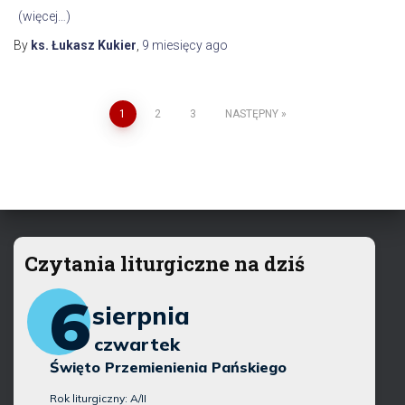
(więcej…)
By
ks. Łukasz Kukier
,
9 miesięcy
ago
Stronicowanie
1
2
3
NASTĘPNY
wpisów
Czytania liturgiczne na dziś