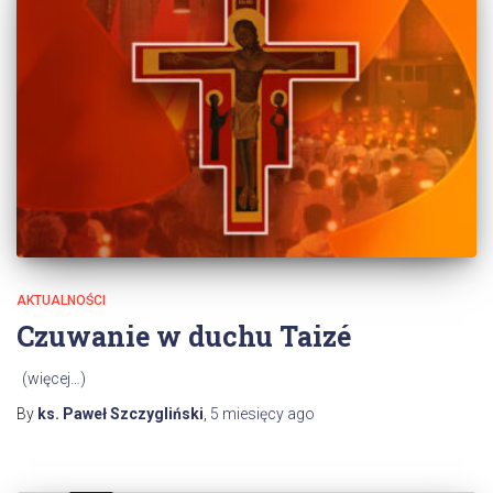
AKTUALNOŚCI
Czuwanie w duchu Taizé
(więcej…)
By
ks. Paweł Szczygliński
,
5 miesięcy
ago