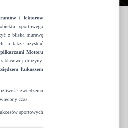
trantów i lektorów
obiektu sportowego
zyć z bliska murawę
ch, a także uzyskać
z
piłkarzami
Motoru
raklasowej drużyny.
księdzem Łukaszem
żliwość zwiedzenia
święcony czas.
ukcesów sportowych