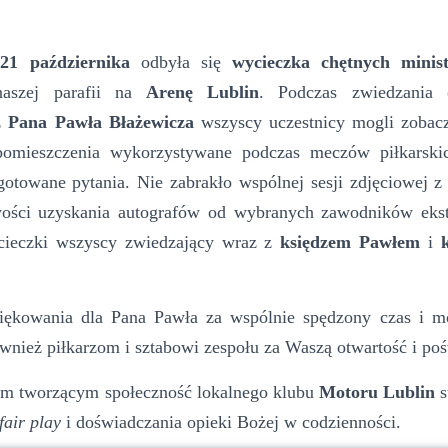
k
21 października
odbyła się
wycieczka chętnych minis
naszej parafii na
Arenę Lublin
. Podczas zwiedzania 
z
Pana Pawła Błażewicza
wszyscy uczestnicy mogli zobac
pomieszczenia wykorzystywane podczas meczów piłkarski
otowane pytania. Nie zabrakło wspólnej sesji zdjęciowej 
ości uzyskania autografów od wybranych zawodników ekst
ieczki wszyscy zwiedzający wraz z
księdzem Pawłem
i
owania dla Pana Pawła za wspólnie spędzony czas i mo
ównież piłkarzom i sztabowi zespołu za Waszą otwartość i po
 tworzącym społeczność lokalnego klubu
Motoru Lublin
s
fair play
i doświadczania opieki Bożej w codzienności.