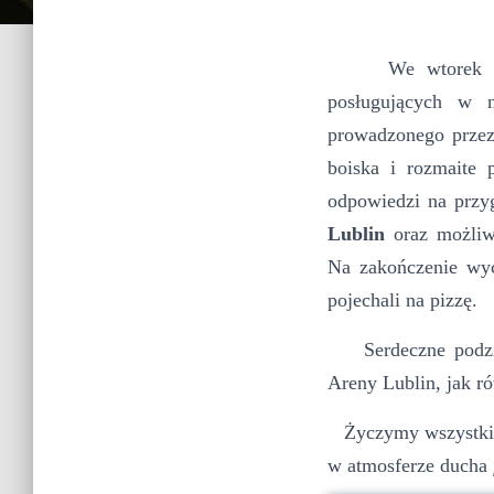
We wtore
posługujących w 
prowadzonego prze
boiska i rozmaite 
odpowiedzi na przyg
Lublin
oraz możliw
Na zakończenie wyc
pojechali na pizzę.
Serdeczne podzięk
Areny Lublin, jak r
Życzymy wszystkim
w atmosferze ducha