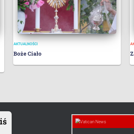
AKTUALNOŚCI
A
Boże Ciało
Z
iś